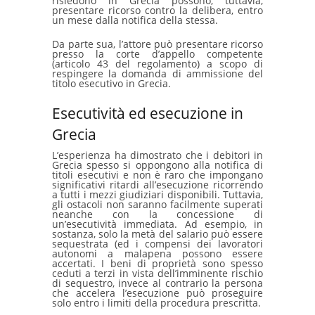
risiedono in Grecia possono, tuttavia,
presentare ricorso contro la delibera, entro
un mese dalla notifica della stessa.
Da parte sua, l’attore può presentare ricorso
presso la corte d’appello competente
(articolo 43 del regolamento) a scopo di
respingere la domanda di ammissione del
titolo esecutivo in Grecia.
Esecutività ed esecuzione in
Grecia
L’esperienza ha dimostrato che i debitori in
Grecia spesso si oppongono alla notifica di
titoli esecutivi e non è raro che impongano
significativi ritardi all’esecuzione ricorrendo
a tutti i mezzi giudiziari disponibili. Tuttavia,
gli ostacoli non saranno facilmente superati
neanche con la concessione di
un’esecutività immediata. Ad esempio, in
sostanza, solo la metà del salario può essere
sequestrata (ed i compensi dei lavoratori
autonomi a malapena possono essere
accertati. I beni di proprietà sono spesso
ceduti a terzi in vista dell’imminente rischio
di sequestro, invece al contrario la persona
che accelera l’esecuzione può proseguire
solo entro i limiti della procedura prescritta.