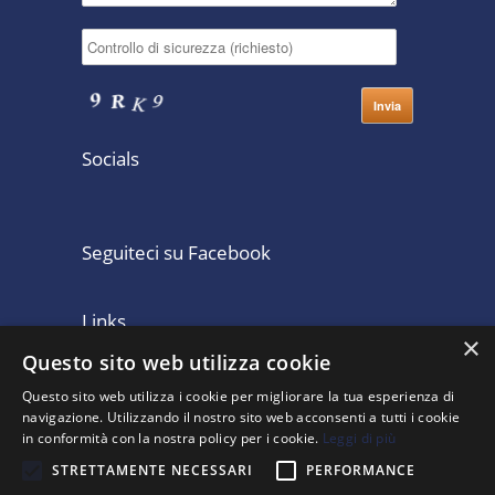
Socials
Seguiteci su Facebook
Links
×
Questo sito web utilizza cookie
Home
Consulenza Contabile
Questo sito web utilizza i cookie per migliorare la tua esperienza di
Lo Studio Legale
Clienti
navigazione. Utilizzando il nostro sito web acconsenti a tutti i cookie
Partecipazioni
Pubblicazioni
in conformità con la nostra policy per i cookie.
Leggi di più
Contatti
ISO 9001 : 2008
STRETTAMENTE NECESSARI
PERFORMANCE