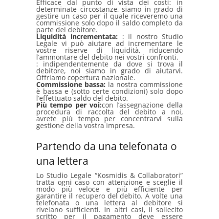
Efficace dal punto di vista dei costi: in
determinate circostanze, siamo in grado di
gestire un caso per il quale riceveremo una
commissione solo dopo il saldo completo da
parte del debitore.
Liquidità incrementata:
: il nostro Studio
Legale vi può aiutare ad incrementare le
vostre riserve di liquidità, riducendo
l’ammontare del debito nei vostri confronti.
: indipendentemente da dove si trova il
debitore, noi siamo in grado di aiutarvi.
Offriamo copertura nazionale.
Commissione bassa:
la nostra commissione
è bassa e (sotto certe condizioni) solo dopo
l’effettuato saldo del debito.
Più tempo per voi:
con l’assegnazione della
procedura di raccolta del debito a noi,
avrete più tempo per concentrarvi sulla
gestione della vostra impresa.
Partendo da una telefonata o
una lettera
Lo Studio Legale “Kosmidis & Collaboratori”
tratta ogni caso con attenzione e sceglie il
modo più veloce e più efficiente per
garantire il recupero del debito. A volte una
telefonata o una lettera al debitore si
rivelano sufficienti. In altri casi, il sollecito
scritto per il pagamento deve essere