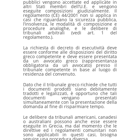
pubblici vengono accettate ed applicate in
altri Stati membri dell’U.E. e vengono
eseguite composizioni giudizialmente. Il
regolamento (CE) 44/2001 non si applica in
casi che riguardano la sicurezza pubblica,
l’insolvenza, le modalità di composizione e
procedure analoghe, e le delibere di
tribunali arbitrali (vedi art. 1 del
regolamento.).
La richiesta di decreto di esecutività deve
essere conforme alle disposizioni del diritto
greco competente e deve essere presentata
da un avvocato greco (rappresentanza
obbligatoria da un avvocato) presso il
tribunale competente in base al luogo di
residenza del convenuto.
Dato che il tribunale greco richiede che tutti
i documenti prodotti siano debitamente
tradotti e legalizzati, è opportuno che tali
documenti vengano presentati
simultaneamente con la presentazione della
domanda al fine di risparmiare tempo.
Le delibere da tribunali americani, canadesi
o australiani possono anche esse essere
eseguite in Grecia, ma dal momento che le
direttive ed i regolamenti comunitari non
sono applicabili in questi casi, bisogna
seguire una procedura diversa.