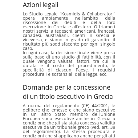
Azioni legali
Lo Studio Legale “Kosmidis & Collaboratori”
opera ampiamente nell’ambito della
riscossione dei debiti e della loro
esecuzione in Grecia e all’estero. Offriamo i
nostri servizi a tedeschi, americani, francesi,
canadesi, australiani, clienti in Grecia e
viceversa, e siamo in grado di garantire il
risultato più soddisfacente per ogni singolo
caso.
In ogni caso, la decisione finale viene presa
sulla base di uno studio di fattibilità, con il
quale vengono valutati fattori, tra cui la
durata e il costo del procedimento, le
specificità di ciascun Paese, i requisiti
procedurali e sostanziali della legge, ecc.
Domanda per la concessione
di un titolo esecutivo in Grecia
A norma del regolamento (CE) 44/2001, le
delibere che emesse e che siano esecutive
in un altro Stato membro dell’Unione
Europea sono esecutive anche in Grecia a
condizione che gli sia stata concessa validità
esecutiva da un tribunale greco (ved. art. 38
del regolamento). La stessa procedura e
condizioni che si applicano anche per gli atti