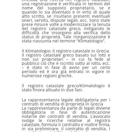
una registrazione è verificata in termini del
nome del supposto proprietario, se e
quando lo sia diventato e in virtù di quale
atto scritto, se risultano presenti eventuali
oneri, servitù, dispute legali, ecc. Sono state
prese misure volte a modernizzare la tenuta
del registro catastale greco, mitigando le
difficoltà che insorgono alla verifica dello
status di proprietà. Tale riorganizzazione è
stata riassunta nel termine “Ktimatologio”.
Il Ktimatologio: il registro catastale in Grecia
Il registro catastale greco basato sui lotti e
non sui proprietari – in cui fa fede al
pubblico ciò che è iscritto sotto al lotto, ecc.
– è stato in fase di avvio per un certo
periodo ed è ora già entrato in vigore in
numerose regioni greche.
Il registro catastale greco/Ktimatologio è
stato finora attuato in due fasi.
La rappresentanza legale obbligatoria per i
contratti di vendita di proprietà in Grecia
La rappresentanza da parte di legali diviene
obbligatoria in fase di autenticazione
notarile dei contratti di vendita. L’avvocato
svolge le ricerche relative al registro
catastale, formula il contratto e inoltre firma,
in via preliminare, il contratto di vendita. I