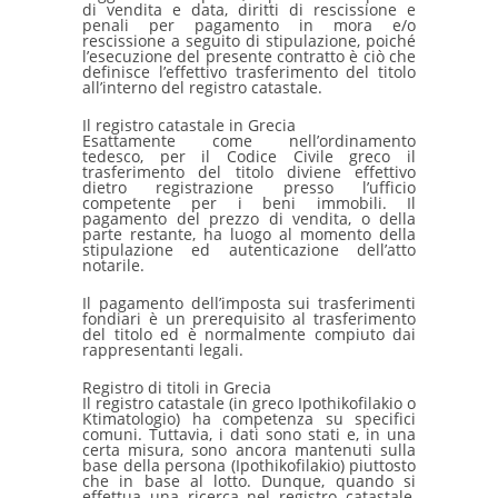
di vendita e data, diritti di rescissione e
penali per pagamento in mora e/o
rescissione a seguito di stipulazione, poiché
l’esecuzione del presente contratto è ciò che
definisce l’effettivo trasferimento del titolo
all’interno del registro catastale.
Il registro catastale in Grecia
Esattamente come nell’ordinamento
tedesco, per il Codice Civile greco il
trasferimento del titolo diviene effettivo
dietro registrazione presso l’ufficio
competente per i beni immobili. Il
pagamento del prezzo di vendita, o della
parte restante, ha luogo al momento della
stipulazione ed autenticazione dell’atto
notarile.
Il pagamento dell’imposta sui trasferimenti
fondiari è un prerequisito al trasferimento
del titolo ed è normalmente compiuto dai
rappresentanti legali.
Registro di titoli in Grecia
Il registro catastale (in greco Ipothikofilakio o
Ktimatologio) ha competenza su specifici
comuni. Tuttavia, i dati sono stati e, in una
certa misura, sono ancora mantenuti sulla
base della persona (Ipothikofilakio) piuttosto
che in base al lotto. Dunque, quando si
effettua una ricerca nel registro catastale,