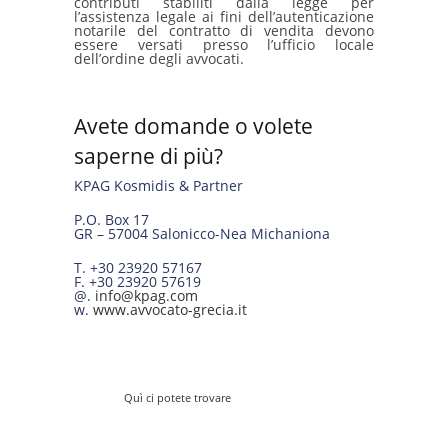
contributi stabiliti dalla legge per
l’assistenza legale ai fini dell’autenticazione
notarile del contratto di vendita devono
essere versati presso l’ufficio locale
dell’ordine degli avvocati.
Avete domande o volete
saperne di più?
KPAG Kosmidis & Partner
P.O. Box 17
GR – 57004 Salonicco-Nea Michaniona
T. +30 23920 57167
F. +30 23920 57619
@.
info@kpag.com
w.
www.avvocato-grecia.it
Quì ci potete trovare