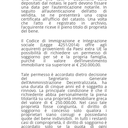
depositati dal notaio, le parti devono fissare
una data per l’autenticazione notarile. In
seguito all’autenticazione dell’atto di
vendita, se ne presenterà una copia
certificata all’ufficio del catasto. Una volta
che l’atto è registrato in archivio,
l’acquirente riceve il pieno titolo di proprietà
del bene.
Il Codice di Immigrazione e Integrazione
sociale (Legge 4251/2014) offre agli
acquirenti provenienti da Paesi extra UE la
possibilità di richiedere un permesso di
soggiorno per sé e la propria famiglia,
purché il valore dell’investimento
immobiliare sia superiore ai € 250.000,00.
Tale permesso è accordato dietro decisione
del Segretario Generale
dell’Amministrazione Decentralizzata, ha
una durata di cinque anni ed è soggetto a
rinnovo. La principale condizione è che il
richiedente abbia personalmente la piena
titolarità su una proprietà immobiliare greca
del valore di € 250.000,00. Nel caso tale
proprietà fosse congiunta, il diritto di
soggiorno è concesso solo qualora i
proprietari siano coniugi e possiedano
quote del bene indivisibili. In tutti i restanti
casi di comproprietà, il diritto di soggiorno è
accordato solo se la quota di ogni