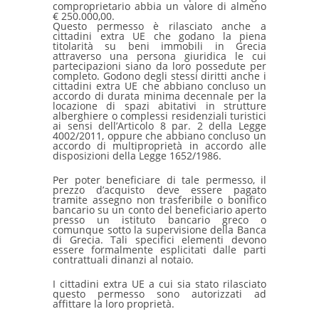
comproprietario abbia un valore di almeno
€ 250.000,00.
Questo permesso è rilasciato anche a
cittadini extra UE che godano la piena
titolarità su beni immobili in Grecia
attraverso una persona giuridica le cui
partecipazioni siano da loro possedute per
completo. Godono degli stessi diritti anche i
cittadini extra UE che abbiano concluso un
accordo di durata minima decennale per la
locazione di spazi abitativi in strutture
alberghiere o complessi residenziali turistici
ai sensi dell’Articolo 8 par. 2 della Legge
4002/2011, oppure che abbiano concluso un
accordo di multiproprietà in accordo alle
disposizioni della Legge 1652/1986.
Per poter beneficiare di tale permesso, il
prezzo d’acquisto deve essere pagato
tramite assegno non trasferibile o bonifico
bancario su un conto del beneficiario aperto
presso un istituto bancario greco o
comunque sotto la supervisione della Banca
di Grecia. Tali specifici elementi devono
essere formalmente esplicitati dalle parti
contrattuali dinanzi al notaio.
I cittadini extra UE a cui sia stato rilasciato
questo permesso sono autorizzati ad
affittare la loro proprietà.