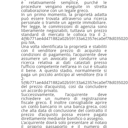
è relativamente semplice, purché le
procedure vengano eseguite in stretta
collaborazione con un legale greco.
In un primo momento, la proprietà adatta
può essere trovata attraverso una ricerca
personale o tramite un agente immobiliare.
Per legge, le commissioni di agenzia sono
liberamente negoziabili, tuttavia un prezzo
standard di mercato le colloca tra il 2-
4{9b771ae4d471882a02b59133a62357eca0ef78d035020
più IVA.
Una volta identificata la proprietà e stabiliti
con il venditore prezzo di acquisto e
condizioni di pagamento, l’acquirente deve
assumere un avvocato per condurre una
ricerca relativa ai dati catastali presso
l’ufficio competente nell’area in cui è situato
il bene. A questo stadio, normalmente si
paga un piccolo anticipo al venditore (tra il
2-
5{9b771ae4d471882a02b59133a62357eca0ef78d035020
del prezzo d’acquisto), così da concludere
un accordo privato.
Successivamente, l’acquirente deve
richiedere un numero di registrazione
fiscale greco. È inoltre consigliabile aprire
un conto bancario in una banca greca, così
che alla data di conclusione del contratto il
prezzo d’acquisto possa essere pagato
direttamente mediante bonifico o assegno.
L’acquirente dovrà solo presentare al notaio
il proprio passaporto e il numero di