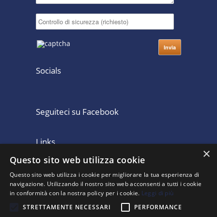
Socials
Seguiteci su Facebook
Links
×
Questo sito web utilizza cookie
Home
Consulenza Contabile
Questo sito web utilizza i cookie per migliorare la tua esperienza di
Lo Studio Legale
Clienti
navigazione. Utilizzando il nostro sito web acconsenti a tutti i cookie
Partecipazioni
Pubblicazioni
in conformità con la nostra policy per i cookie.
Leggi di più
Contatti
ISO 9001 : 2008
STRETTAMENTE NECESSARI
PERFORMANCE