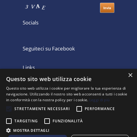
Socials
Seguiteci su Facebook
Links
×
Questo sito web utilizza cookie
Home
Consulenza Contabile
Questo sito web utilizza i cookie per migliorare la tua esperienza di
Lo Studio Legale
Clienti
navigazione. Utilizzando il nostro sito web acconsenti a tutti i cookie
Partecipazioni
Pubblicazioni
in conformità con la nostra policy per i cookie.
Leggi di più
Contatti
ISO 9001 : 2008
STRETTAMENTE NECESSARI
PERFORMANCE
TARGETING
FUNZIONALITÀ
MOSTRA DETTAGLI
© Copyright 2019 KPAG Hellas epe, All rights reserved.