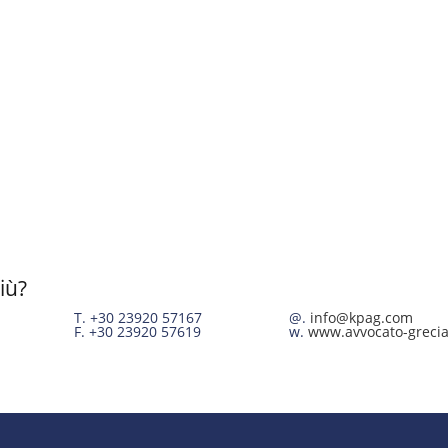
iù?
T. +30 23920 57167
@.
info@kpag.com
F. +30 23920 57619
w.
www.avvocato-grecia.